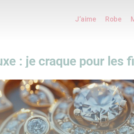
J’aime
Robe
M
uxe : je craque pour les f