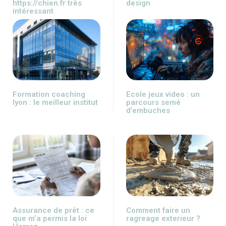
https://chien.fr très
design
intéressant
Formation coaching
Ecole jeux video : un
lyon : le meilleur institut
parcours semé
d’embuches
Assurance de prêt : ce
Comment faire un
que m’a permis la loi
ragreage exterieur ?