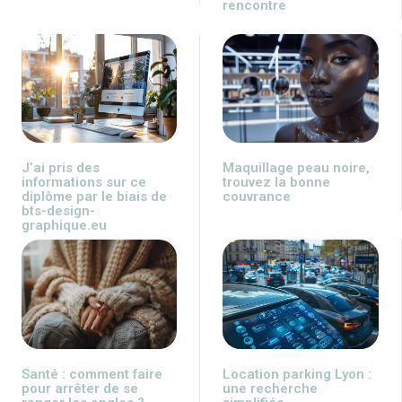
rencontre
J’ai pris des
Maquillage peau noire,
informations sur ce
trouvez la bonne
diplôme par le biais de
couvrance
bts-design-
graphique.eu
Santé : comment faire
Location parking Lyon :
pour arrêter de se
une recherche