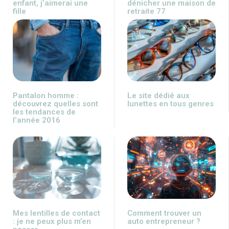
enfant, j’aimerai une
dénicher une maison de
fille
retraite 77
Pantalon homme :
Le site dédié aux
découvrez quelles sont
lunettes en tous genres
les tendances de
l’année 2016
Mes lentilles de contact
Comment trouver un
: je ne peux plus m’en
auto entrepreneur ?