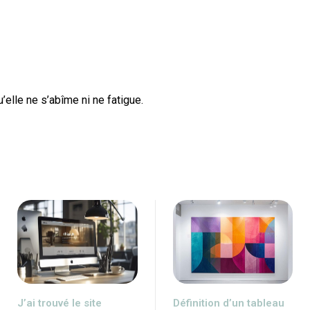
’elle ne s’abîme ni ne fatigue.
J’ai trouvé le site
Définition d’un tableau