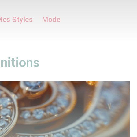
es Styles
Mode
initions