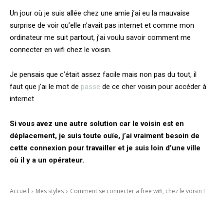
Un jour où je suis allée chez une amie j’ai eu la mauvaise
surprise de voir qu’elle n’avait pas internet et comme mon
ordinateur me suit partout, j’ai voulu savoir comment me
connecter en wifi chez le voisin.
Je pensais que c’était assez facile mais non pas du tout, il
faut que j’ai le mot de
passe
de ce cher voisin pour accéder à
internet.
Si vous avez une autre solution car le voisin est en
déplacement, je suis toute ouïe, j’ai vraiment besoin de
cette connexion pour travailler et je suis loin d’une ville
où il y a un opérateur.
Accueil
Mes styles
Comment se connecter a free wifi, chez le voisin !