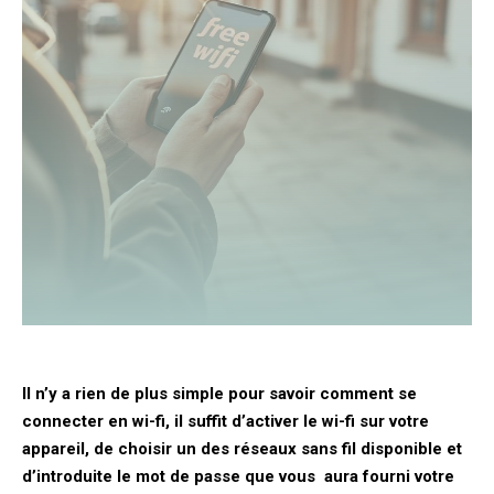
Il n’y a rien de plus simple pour savoir comment se
connecter en wi-fi, il suffit d’activer le wi-fi sur votre
appareil, de choisir un des réseaux sans fil disponible et
d’introduite le mot de passe que vous aura fourni votre