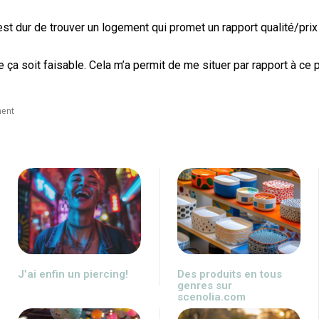
est dur de trouver un logement qui promet un rapport qualité/prix
ue ça soit faisable. Cela m’a permit de me situer par rapport à ce p
ment
J’ai enfin un piercing!
Des produits en tous
genres sur
scenolia.com