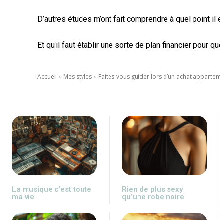
D’autres études m’ont fait comprendre à quel point il 
Et qu’il faut établir une sorte de plan financier pour q
Accueil
Mes styles
Faites-vous guider lors d’un achat apparte
La musique c’est toute
Rien de plus sexy
ma vie
qu’une robe noire