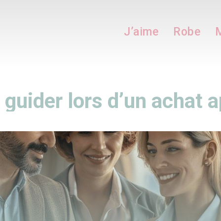
J’aime
Robe
M
 guider lors d’un achat