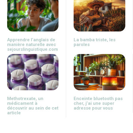
Apprendre l’anglais de
La bamba triste, les
manière naturelle avec
paroles
sejourslinguistique.com
Methotrexate, un
Enceinte bluetooth pas
médicament à
cher, j’ai une super
découvrir au sein de cet
adresse pour vous
article