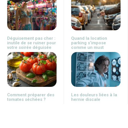
Déguisement pas cher :
Quand la location
inutile de se ruiner pour
parking s’impose
votre soirée déguisée
comme un must
Comment préparer des
Les douleurs liées à la
tomates séchées ?
hernie discale