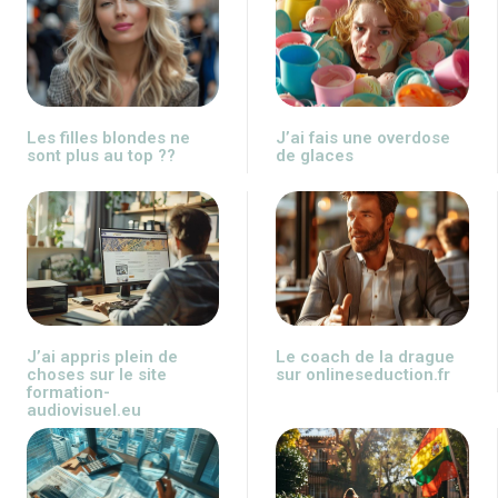
Les filles blondes ne
J’ai fais une overdose
sont plus au top ??
de glaces
J’ai appris plein de
Le coach de la drague
choses sur le site
sur onlineseduction.fr
formation-
audiovisuel.eu