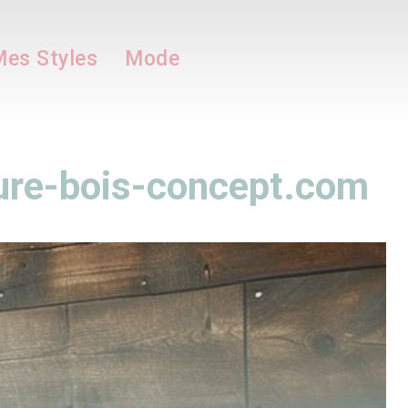
es Styles
Mode
ture-bois-concept.com