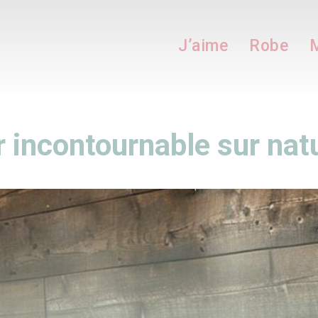
J’aime
Robe
M
 incontournable sur na