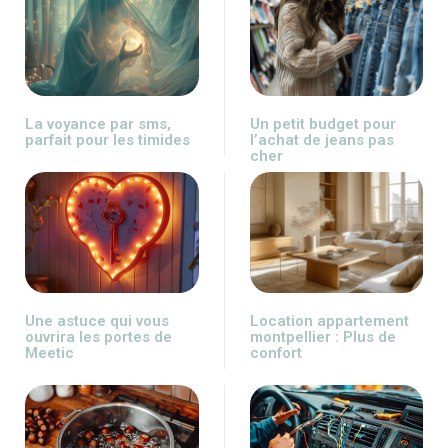
La voyance par sms,
Un petit budget pour
parfait pour les timides
l’achat de jeans pas
cher
Une astuce qui vous
Location appartement
ouvrira les portes de
montpellier : Plus de
Meetic
confort