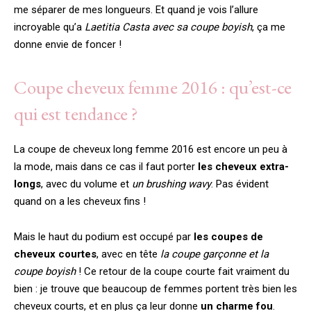
me séparer de mes longueurs. Et quand je vois l’allure
incroyable qu’a
Laetitia Casta avec sa coupe boyish
, ça me
donne envie de foncer !
Coupe cheveux femme 2016 : qu’est-ce
qui est tendance ?
La coupe de cheveux long femme 2016 est encore un peu à
la mode, mais dans ce cas il faut porter
les cheveux extra-
longs
, avec du volume et
un brushing wavy
. Pas évident
quand on a les cheveux fins !
Mais le haut du podium est occupé par
les coupes de
cheveux courtes
, avec en tête
la coupe garçonne et la
coupe boyish
! Ce retour de la coupe courte fait vraiment du
bien : je trouve que beaucoup de femmes portent très bien les
cheveux courts, et en plus ça leur donne
un charme fou
.