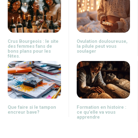
Crus Bourgeois : le site
Ovulation douloureuse,
des femmes fans de
la pilule peut vous
bons plans pour les
soulager
fêtes.
Que faire si le tampon
Formation en histoire :
encreur bave?
ce qu’elle va vous
apprendre