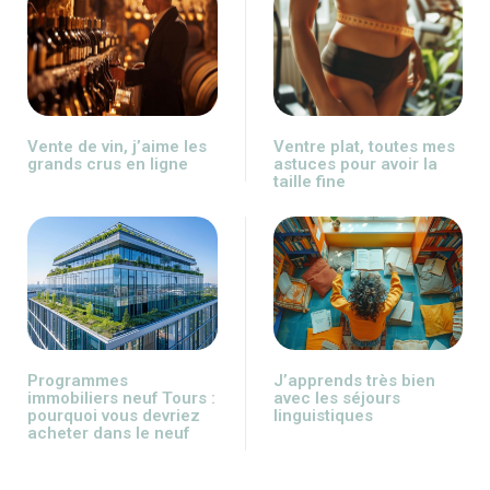
Vente de vin, j’aime les
Ventre plat, toutes mes
grands crus en ligne
astuces pour avoir la
taille fine
Programmes
J’apprends très bien
immobiliers neuf Tours :
avec les séjours
pourquoi vous devriez
linguistiques
acheter dans le neuf