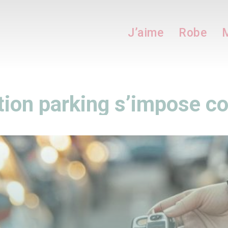
J’aime
Robe
M
ation parking s’impose 