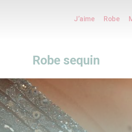
J’aime
Robe
M
Robe sequin