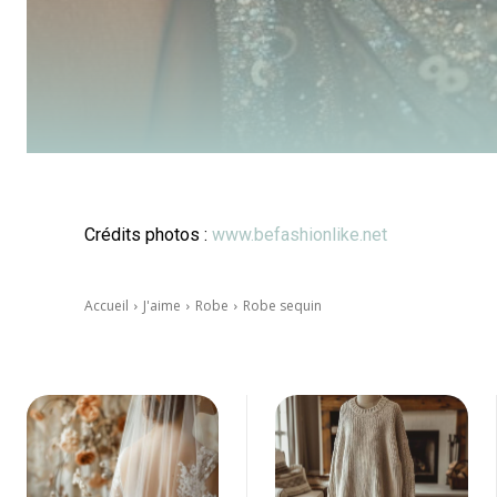
Crédits photos :
www.befashionlike.net
Accueil
J'aime
Robe
Robe sequin